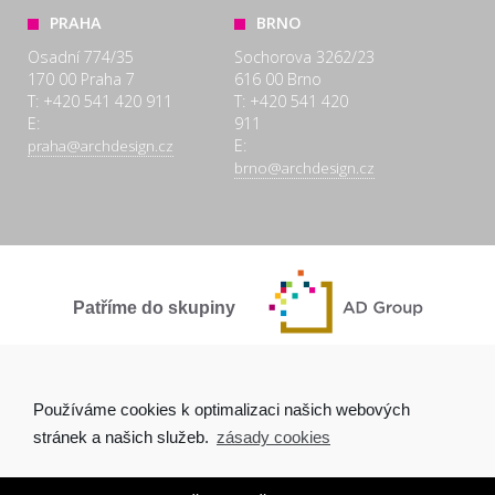
PRAHA
BRNO
Osadní 774/35
Sochorova 3262/23
170 00 Praha 7
616 00 Brno
T: +420 541 420 911
T: +420 541 420
E:
911
E:
praha@archdesign.cz
brno@archdesign.cz
Patříme do skupiny
SPOLEČNĚ A POCTIVĚ
Používáme cookies k optimalizaci našich webových
stránek a našich služeb.
zásady cookies