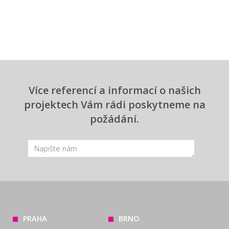
Více referencí a informací o našich
projektech Vám rádi poskytneme na
požádání.
PRAHA
BRNO