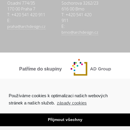
Osadní 774/35
Sochorova 3262/23
170 00 Praha 7
616 00 Brno
T: +420 541 420 911
T: +420 541 420
E:
911
E:
praha@archdesign.cz
brno@archdesign.cz
Patříme do skupiny
SPOLEČNĚ A POCTIVĚ
Používáme cookies k optimalizaci našich webových
stránek a našich služeb.
zásady cookies
Přijmout všechny
Copyright © 2026 Arch.Design, s.r.o. |
Ochrana osobních údajů
|