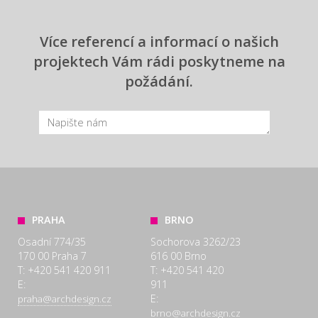
Více referencí a informací o našich
projektech Vám rádi poskytneme na
požádání.
PRAHA
BRNO
Osadní 774/35
Sochorova 3262/23
170 00 Praha 7
616 00 Brno
T: +420 541 420 911
T: +420 541 420
E:
911
E:
praha@archdesign.cz
brno@archdesign.cz