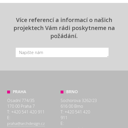
Více referencí a informací o našich
projektech Vám rádi poskytneme na
požádání.
PRAHA
BRNO
Osadní 774/35
Sochorova 3262/23
170 00 Praha 7
616 00 Brno
T: +420 541 420 911
T: +420 541 420
E:
911
E:
praha@archdesign.cz