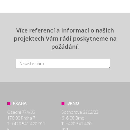
Více referencí a informací o našich
projektech Vám rádi poskytneme na
požádání.
PRAHA
BRNO
Osadní 774/35
Sochorova 3262/23
170 00 Praha 7
616 00 Brno
T: +420 541 420 911
T: +420 541 420
E:
911