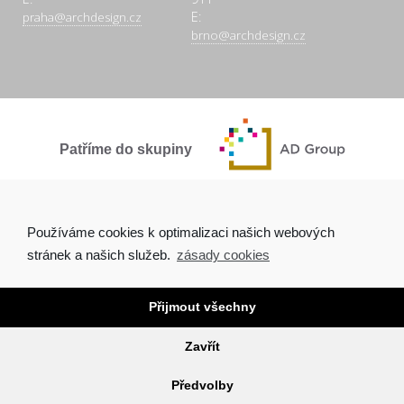
E:
praha@archdesign.cz
brno@archdesign.cz
Patříme do skupiny
SPOLEČNĚ A POCTIVĚ
Používáme cookies k optimalizaci našich webových
stránek a našich služeb.
zásady cookies
Přijmout všechny
Copyright © 2026 Arch.Design, s.r.o. |
Ochrana osobních údajů
|
Tvorba webových stránek Brno
Zavřít
O NÁS
AKTUALITY
PROJEKTY
KONTAKTY
Předvolby