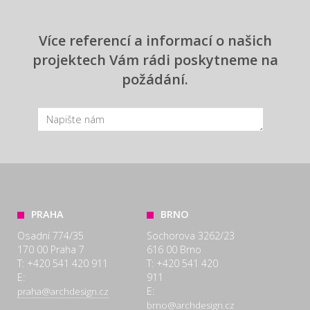
Více referencí a informací o našich
projektech Vám rádi poskytneme na
požádání.
PRAHA
BRNO
Osadní 774/35
Sochorova 3262/23
170 00 Praha 7
616 00 Brno
T: +420 541 420 911
T: +420 541 420
E:
911
E:
praha@archdesign.cz
brno@archdesign.cz