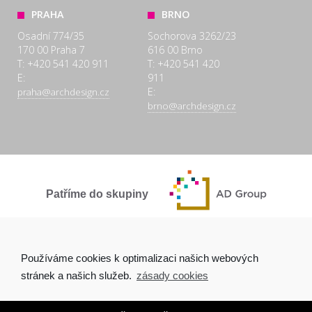
PRAHA
BRNO
Osadní 774/35
Sochorova 3262/23
170 00 Praha 7
616 00 Brno
T: +420 541 420 911
T: +420 541 420
E:
911
E:
praha@archdesign.cz
brno@archdesign.cz
Patříme do skupiny
SPOLEČNĚ A POCTIVĚ
Používáme cookies k optimalizaci našich webových
stránek a našich služeb.
zásady cookies