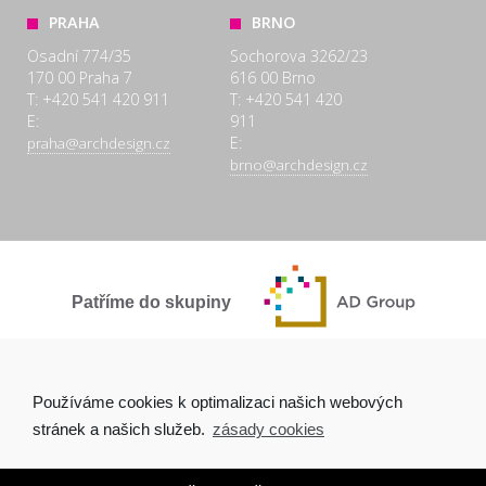
PRAHA
BRNO
Osadní 774/35
Sochorova 3262/23
170 00 Praha 7
616 00 Brno
T: +420 541 420 911
T: +420 541 420
E:
911
E:
praha@archdesign.cz
brno@archdesign.cz
Patříme do skupiny
SPOLEČNĚ A POCTIVĚ
Používáme cookies k optimalizaci našich webových
stránek a našich služeb.
zásady cookies