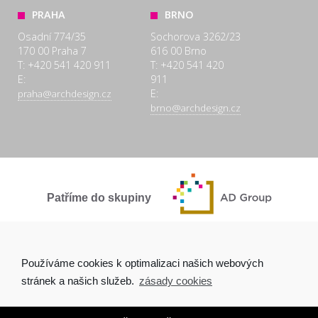
PRAHA
BRNO
Osadní 774/35
Sochorova 3262/23
170 00 Praha 7
616 00 Brno
T: +420 541 420 911
T: +420 541 420
E:
911
E:
praha@archdesign.cz
brno@archdesign.cz
Patříme do skupiny
SPOLEČNĚ A POCTIVĚ
Používáme cookies k optimalizaci našich webových
stránek a našich služeb.
zásady cookies