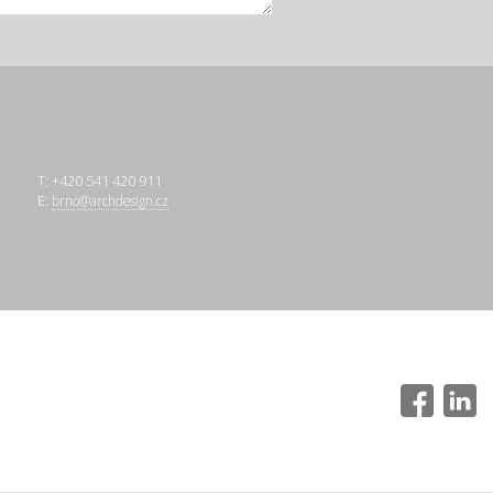
T: +420 541 420 911
E:
brno@archdesign.cz