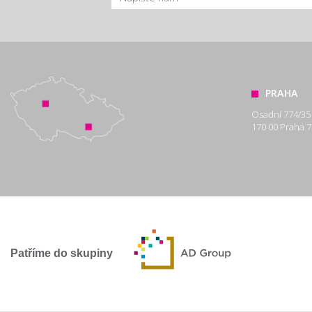
PRAHA
Osadní 774/35
170 00 Praha 7
Patříme do skupiny