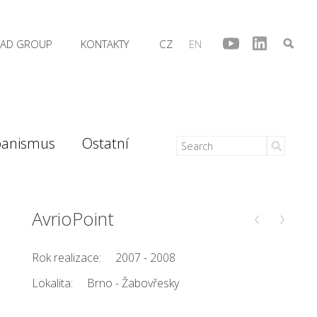
AD GROUP
KONTAKTY
CZ
EN
banismus
Ostatní
‹
›
AvrioPoint
Rok realizace:
2007 - 2008
Lokalita:
Brno - Žabovřesky