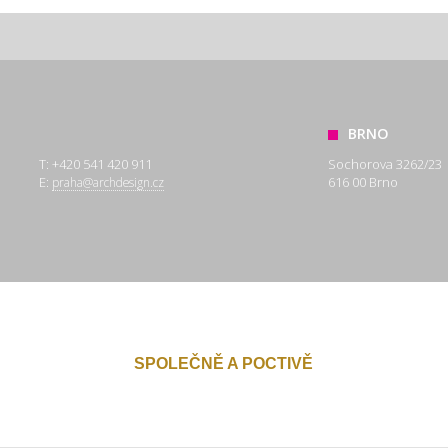
BRNO
T: +420 541 420 911
Sochorova 3262/23
E:
616 00 Brno
praha@archdesign.cz
SPOLEČNĚ A POCTIVĚ