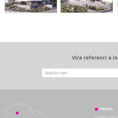
Více referencí a 
PRAHA
Osadní 774/35