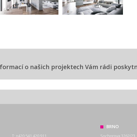
informací o našich projektech Vám rádi posky
BRNO
T: +420 541 420 911
Sochorova 3262/23