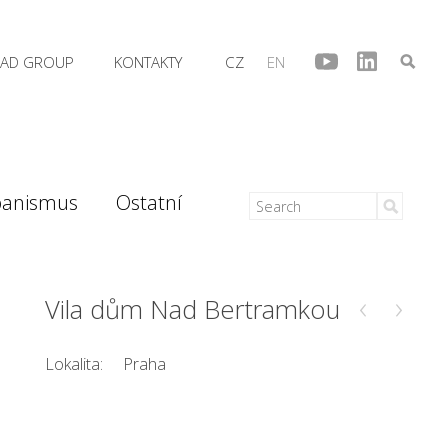
AD GROUP
KONTAKTY
CZ
EN
banismus
Ostatní
‹
›
Vila dům Nad Bertramkou
Lokalita:
Praha