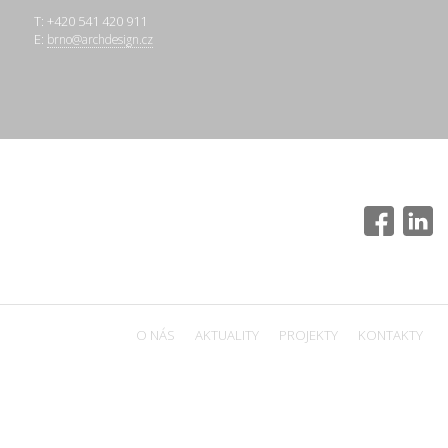
T: +420 541 420 911
E:
brno@archdesign.cz
O NÁS
AKTUALITY
PROJEKTY
KONTAKTY