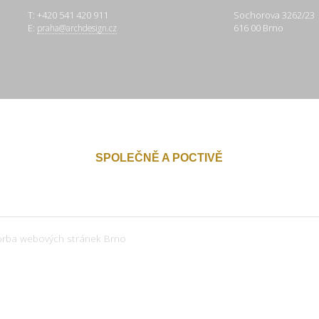
T: +420 541 420 911
Sochorova 3262/23
E:
616 00 Brno
praha@archdesign.cz
SPOLEČNĚ A POCTIVĚ
orba webových stránek Brno