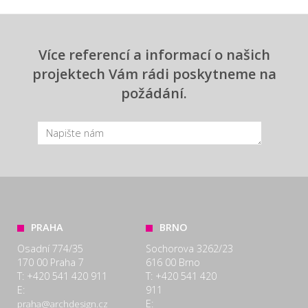
Více referencí a informací o našich
projektech Vám rádi poskytneme na
požádání.
PRAHA
BRNO
Osadní 774/35
Sochorova 3262/23
170 00 Praha 7
616 00 Brno
T: +420 541 420 911
T: +420 541 420
E:
911
E:
praha@archdesign.cz