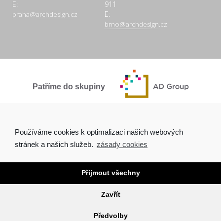
E:
911
E:
praha@archdesign.cz
brno@archdesign.cz
Patříme do skupiny
SPOLEČNĚ A POCTIVĚ
Používáme cookies k optimalizaci našich webových
stránek a našich služeb.
zásady cookies
Přijmout všechny
Copyright © 2026 Arch.Design, s.r.o. |
Ochrana osobních údajů
|
Tvorba webových stránek Brno
Zavřít
O NÁS
AKTUALITY
PROJEKTY
KONTAKTY
Předvolby