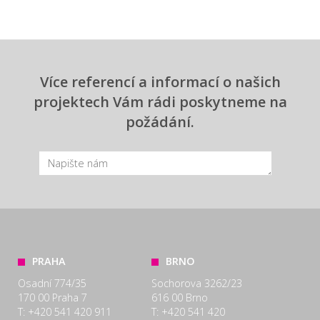
Více referencí a informací o našich
projektech Vám rádi poskytneme na
požádání.
PRAHA
BRNO
Osadní 774/35
Sochorova 3262/23
170 00 Praha 7
616 00 Brno
T: +420 541 420 911
T: +420 541 420