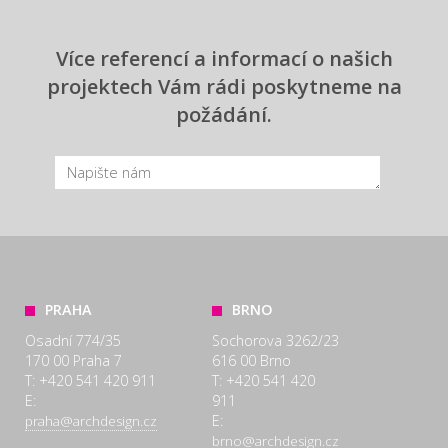
Více referencí a informací o našich
projektech Vám rádi poskytneme na
požádání.
PRAHA
BRNO
Osadní 774/35
Sochorova 3262/23
170 00 Praha 7
616 00 Brno
T: +420 541 420 911
T: +420 541 420
E:
911
E:
praha@archdesign.cz
brno@archdesign.cz