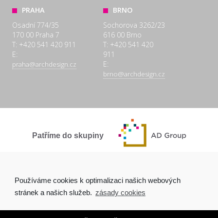
PRAHA
BRNO
Osadní 774/35
Sochorova 3262/23
170 00 Praha 7
616 00 Brno
T: +420 541 420 911
T: +420 541 420
E:
911
E:
praha@archdesign.cz
brno@archdesign.cz
Patříme do skupiny
SPOLEČNĚ A POCTIVĚ
Používáme cookies k optimalizaci našich webových
stránek a našich služeb.
zásady cookies