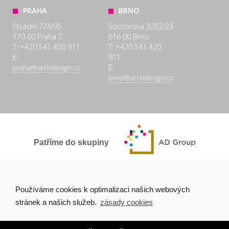
PRAHA
BRNO
Osadní 774/35
Sochorova 3262/23
170 00 Praha 7
616 00 Brno
T: +420 541 420 911
T: +420 541 420
E:
911
E:
praha@archdesign.cz
brno@archdesign.cz
Patříme do skupiny
SPOLEČNĚ A POCTIVĚ
Používáme cookies k optimalizaci našich webových
stránek a našich služeb.
zásady cookies