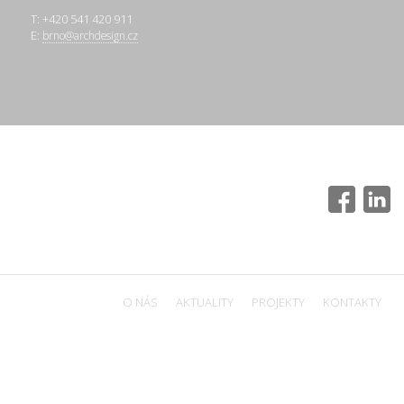
T: +420 541 420 911
E:
brno@archdesign.cz
O NÁS
AKTUALITY
PROJEKTY
KONTAKTY