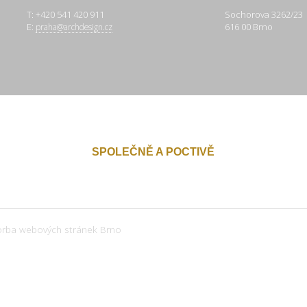
T: +420 541 420 911
Sochorova 3262/23
E:
616 00 Brno
praha@archdesign.cz
SPOLEČNĚ A POCTIVĚ
orba webových stránek Brno