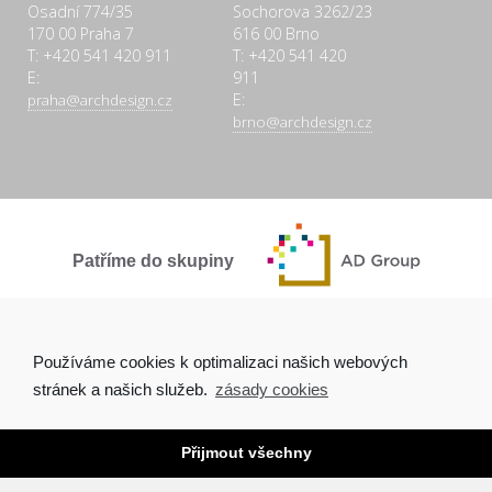
Osadní 774/35
Sochorova 3262/23
170 00 Praha 7
616 00 Brno
T: +420 541 420 911
T: +420 541 420
E:
911
E:
praha@archdesign.cz
brno@archdesign.cz
Patříme do skupiny
SPOLEČNĚ A POCTIVĚ
Používáme cookies k optimalizaci našich webových
stránek a našich služeb.
zásady cookies
Přijmout všechny
Copyright © 2026 Arch.Design, s.r.o. |
Ochrana osobních údajů
|