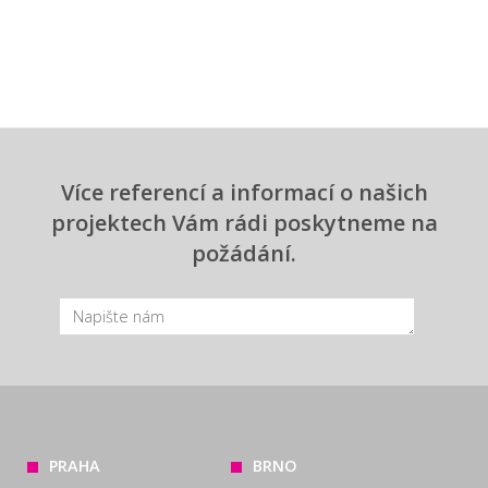
Více referencí a informací o našich
projektech Vám rádi poskytneme na
požádání.
PRAHA
BRNO