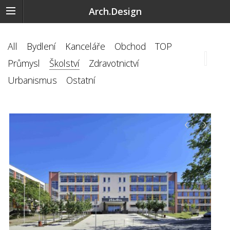
Arch.Design
All
Bydlení
Kanceláře
Obchod
TOP
Průmysl
Školství
Zdravotnictví
Urbanismus
Ostatní
‹
›