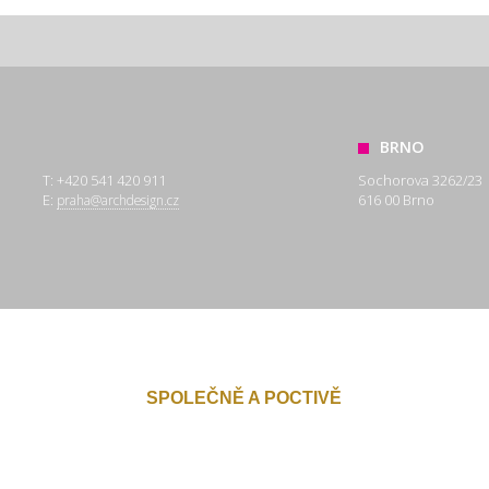
BRNO
T: +420 541 420 911
Sochorova 3262/23
E:
616 00 Brno
praha@archdesign.cz
SPOLEČNĚ A POCTIVĚ