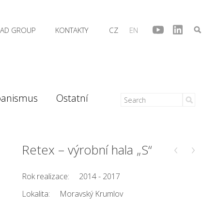
AD GROUP
KONTAKTY
CZ
EN
banismus
Ostatní
‹
›
Retex – výrobní hala „S“
Rok realizace:
2014 - 2017
Lokalita:
Moravský Krumlov