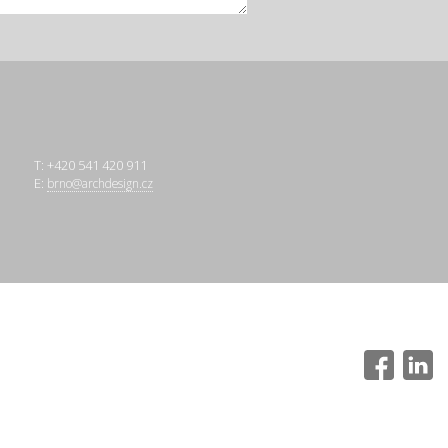
T: +420 541 420 911
E:
brno@archdesign.cz