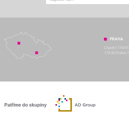
PRAHA
Osadní 774/35
170 00 Praha 7
Patříme do skupiny