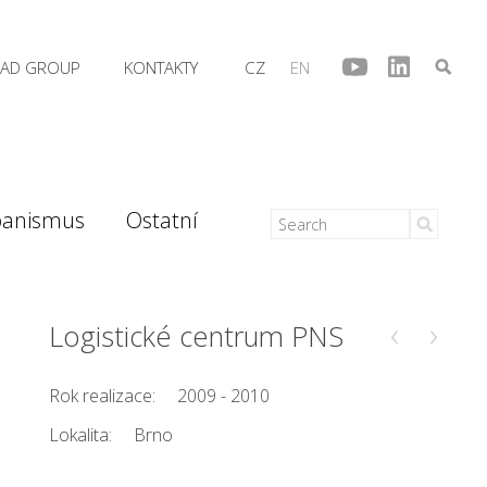
AD GROUP
KONTAKTY
CZ
EN
banismus
Ostatní
‹
›
Logistické centrum PNS
Rok realizace:
2009 - 2010
Lokalita:
Brno