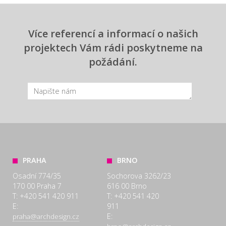
Více referencí a informací o našich
projektech Vám rádi poskytneme na
požádání.
PRAHA
BRNO
Osadní 774/35
Sochorova 3262/23
170 00 Praha 7
616 00 Brno
T: +420 541 420 911
T: +420 541 420
E:
911
E:
praha@archdesign.cz