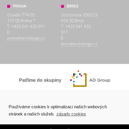
PRAHA
BRNO
Osadní 774/35
Sochorova 3262/23
170 00 Praha 7
616 00 Brno
T: +420 541 420 911
T: +420 541 420
E:
911
E:
praha@archdesign.cz
brno@archdesign.cz
Patříme do skupiny
SPOLEČNĚ A POCTIVĚ
Používáme cookies k optimalizaci našich webových
stránek a našich služeb.
zásady cookies