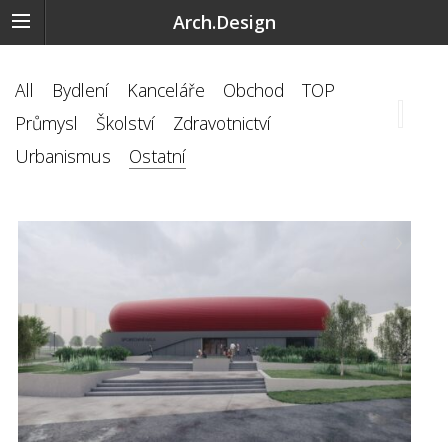
Arch.Design
All
Bydlení
Kanceláře
Obchod
TOP
Průmysl
Školství
Zdravotnictví
Urbanismus
Ostatní
‹
›