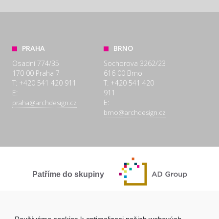
PRAHA
BRNO
Osadní 774/35
Sochorova 3262/23
170 00 Praha 7
616 00 Brno
T: +420 541 420 911
T: +420 541 420
E:
911
E:
praha@archdesign.cz
brno@archdesign.cz
Patříme do skupiny
SPOLEČNĚ A POCTIVĚ