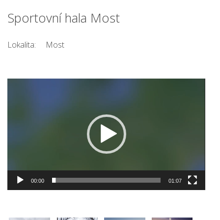
Sportovní hala Most
Lokalita:
Most
Video
přehrávač
00:00
01:07