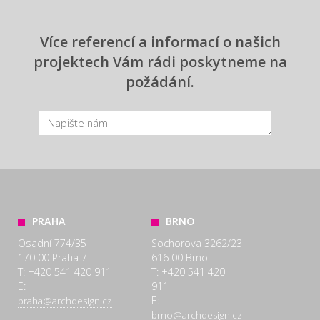
Více referencí a informací o našich
projektech Vám rádi poskytneme na
požádání.
PRAHA
BRNO
Osadní 774/35
Sochorova 3262/23
170 00 Praha 7
616 00 Brno
T: +420 541 420 911
T: +420 541 420
E:
911
E:
praha@archdesign.cz
brno@archdesign.cz