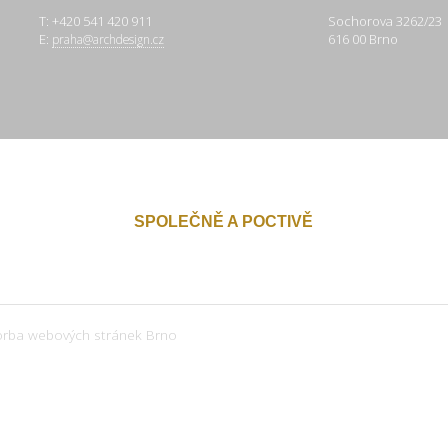
T: +420 541 420 911
Sochorova 3262/23
E:
616 00 Brno
praha@archdesign.cz
SPOLEČNĚ A POCTIVĚ
orba webových stránek Brno