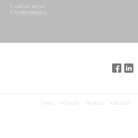
T: +420 541 420 911
E:
brno@archdesign.cz
O NÁS
AKTUALITY
PROJEKTY
KONTAKTY