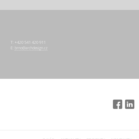
T: +420 541 420 911
E:
brno@archdesign.cz