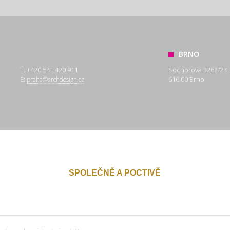
BRNO
T: +420 541 420 911
Sochorova 3262/23
E:
616 00 Brno
praha@archdesign.cz
SPOLEČNĚ A POCTIVĚ