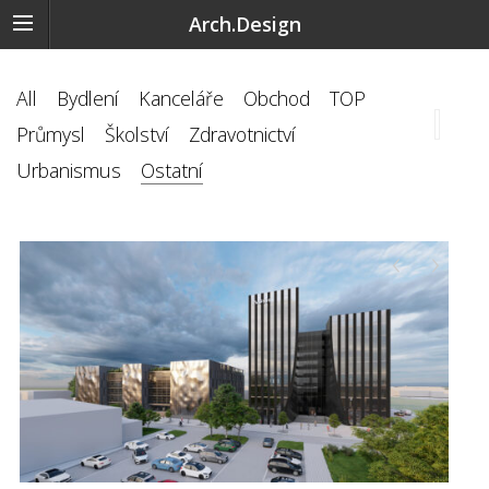
Arch.Design
All
Bydlení
Kanceláře
Obchod
TOP
Průmysl
Školství
Zdravotnictví
Urbanismus
Ostatní
‹
›