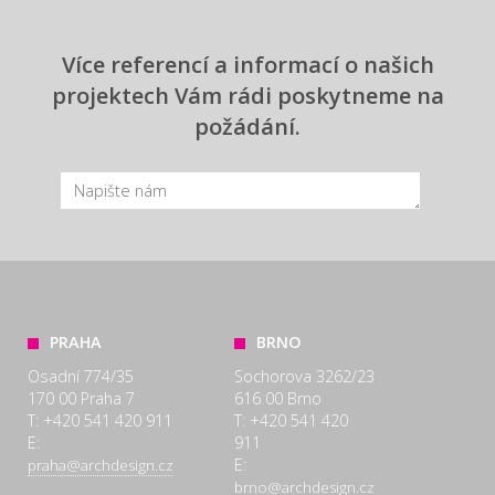
Více referencí a informací o našich
projektech Vám rádi poskytneme na
požádání.
PRAHA
BRNO
Osadní 774/35
Sochorova 3262/23
170 00 Praha 7
616 00 Brno
T: +420 541 420 911
T: +420 541 420
E:
911
E:
praha@archdesign.cz
brno@archdesign.cz