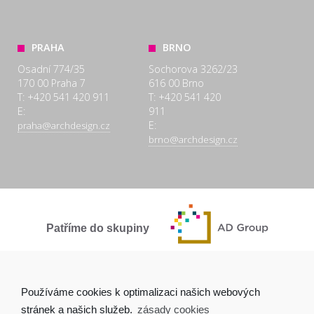
PRAHA
BRNO
Osadní 774/35
Sochorova 3262/23
170 00 Praha 7
616 00 Brno
T: +420 541 420 911
T: +420 541 420
E:
911
E:
praha@archdesign.cz
brno@archdesign.cz
Patříme do skupiny
SPOLEČNĚ A POCTIVĚ
Používáme cookies k optimalizaci našich webových
stránek a našich služeb.
zásady cookies