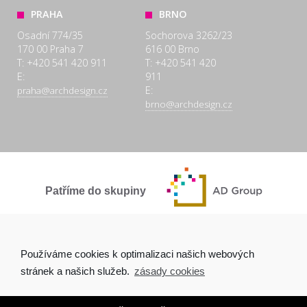
PRAHA
BRNO
Osadní 774/35
Sochorova 3262/23
170 00 Praha 7
616 00 Brno
T: +420 541 420 911
T: +420 541 420
E:
911
E:
praha@archdesign.cz
brno@archdesign.cz
Patříme do skupiny
SPOLEČNĚ A POCTIVĚ
Používáme cookies k optimalizaci našich webových
stránek a našich služeb.
zásady cookies