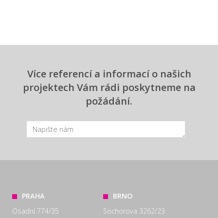
Více referencí a informací o našich
projektech Vám rádi poskytneme na
požádání.
PRAHA
BRNO
Osadní 774/35
Sochorova 3262/23