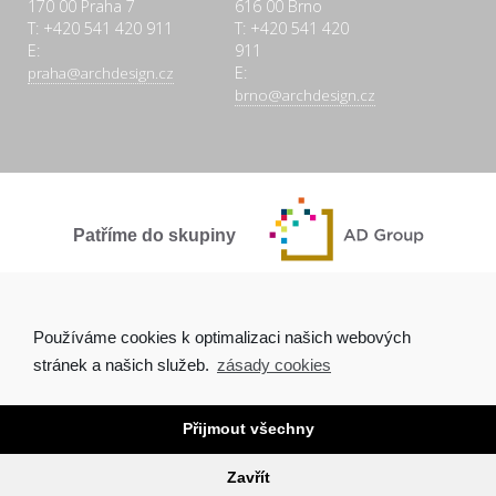
170 00 Praha 7
616 00 Brno
T: +420 541 420 911
T: +420 541 420
E:
911
E:
praha@archdesign.cz
brno@archdesign.cz
Patříme do skupiny
SPOLEČNĚ A POCTIVĚ
Používáme cookies k optimalizaci našich webových
stránek a našich služeb.
zásady cookies
Přijmout všechny
Copyright © 2026 Arch.Design, s.r.o. |
Ochrana osobních údajů
|
Tvorba webových stránek Brno
Zavřít