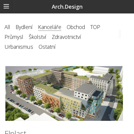
Arch.Design
All
Bydlení
Kanceláře
Obchod
TOP
Průmysl
Školství
Zdravotnictví
Urbanismus
Ostatní
‹
›
Elplast