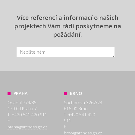
Více referencí a informací o našich
projektech Vám rádi poskytneme na
požádání.
PRAHA
BRNO
Osadní 774/35
Sochorova 3262/23
170 00 Praha 7
616 00 Brno
T: +420 541 420 911
T: +420 541 420
E:
911
E:
praha@archdesign.cz
brno@archdesign.cz