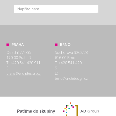
PRAHA
BRNO
Osadní 774/35
Sochorova 3262/23
170 00 Praha 7
616 00 Brno
T: +420 541 420 911
T: +420 541 420
E:
911
E:
praha@archdesign.cz
brno@archdesign.cz
Patříme do skupiny