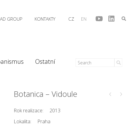
AD GROUP
KONTAKTY
CZ
EN
banismus
Ostatní
‹
›
Botanica – Vidoule
Rok realizace:
2013
Lokalita:
Praha