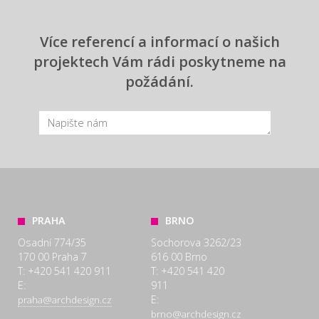
Více referencí a informací o našich
projektech Vám rádi poskytneme na
požádání.
PRAHA
BRNO
Osadní 774/35
Sochorova 3262/23
170 00 Praha 7
616 00 Brno
T: +420 541 420 911
T: +420 541 420
E:
911
E:
praha@archdesign.cz
brno@archdesign.cz