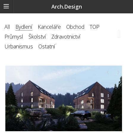
Arch.Design
All
Bydlení
Kanceláře
Obchod
TOP
Průmysl
Školství
Zdravotnictví
Urbanismus
Ostatní
‹
›