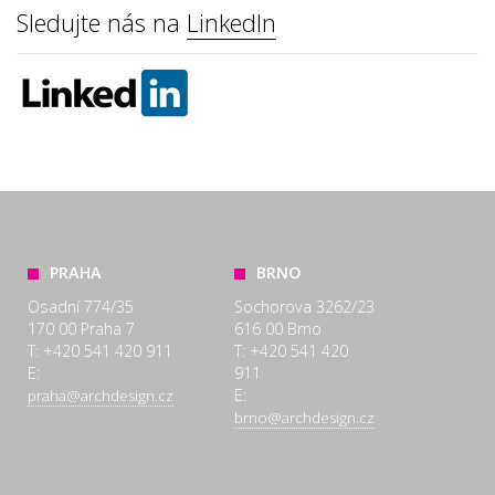
Sledujte nás na
LinkedIn
PRAHA
BRNO
Osadní 774/35
Sochorova 3262/23
170 00 Praha 7
616 00 Brno
T: +420 541 420 911
T: +420 541 420
E:
911
E:
praha@archdesign.cz
brno@archdesign.cz