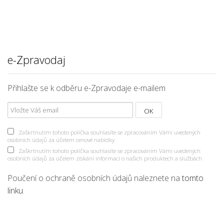
e-Zpravodaj
Přihlašte se k odběru e-Zpravodaje e-mailem
Zaškrtnutím tohoto políčka souhlasíte se zpracováním Vámi uvedených
osobních údajů za účelem cenové nabídky
Zaškrtnutím tohoto políčka souhlasíte se zpracováním Vámi uvedených
osobních údajů za účelem získání informací o našich produktech a službách
Poučení o ochraně osobních údajů naleznete na
tomto
linku
.