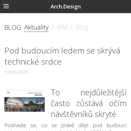
Arch.Design
Aktuality
/
BIM
/
Blog
BLOG
Pod budoucím ledem se skrývá
technické srdce
19/06/2026
To nejdůležitější
často zůstává očím
návštěvníků skryté
Podívejte se, co se právě děje pod budoucí