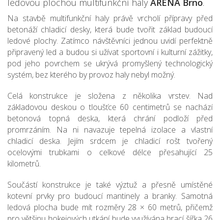
ledovou plochou multifunkční haly
ARENA Brno
.
Na stavbě multifunkční haly právě vrcholí přípravy před
betonáží chladicí desky, která bude tvořit základ budoucí
ledové plochy. Zatímco návštěvníci jednou uvidí perfektně
připravený led a budou si užívat sportovní i kulturní zážitky,
pod jeho povrchem se ukrývá promyšlený technologický
systém, bez kterého by provoz haly nebyl možný.
Celá konstrukce je složena z několika vrstev. Nad
základovou deskou o tloušťce 60 centimetrů se nachází
betonová topná deska, která chrání podloží před
promrzáním. Na ni navazuje tepelná izolace a vlastní
chladicí deska. Jejím srdcem je chladicí rošt tvořený
ocelovými trubkami o celkové délce přesahující 25
kilometrů.
Součástí konstrukce je také výztuž a přesně umístěné
kotevní prvky pro budoucí mantinely a branky. Samotná
ledová plocha bude mít rozměry 28 × 60 metrů, přičemž
pro většinu hokejových utkání bude využívána hrací šířka 26