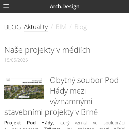
Arch.Design
Aktuality
/
BIM
/
Blog
BLOG
Naše projekty v médiích
15/05/2026
Obytný soubor Pod
Hády mezi
významnými
stavebními projekty v Brně
Projekt Pod Hády
, který vzniká ve spolupráci