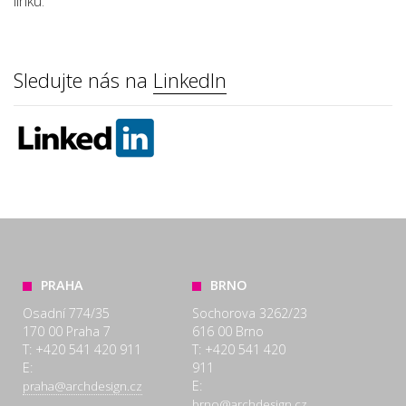
linku
.
Sledujte nás na
LinkedIn
PRAHA
BRNO
Osadní 774/35
Sochorova 3262/23
170 00 Praha 7
616 00 Brno
T: +420 541 420 911
T: +420 541 420
E:
911
E:
praha@archdesign.cz
brno@archdesign.cz