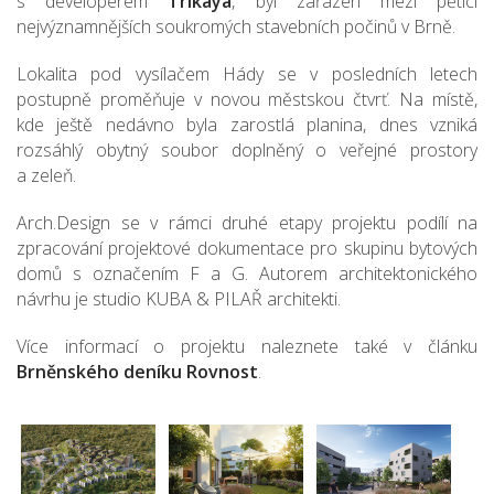
s developerem
Trikaya
, byl zařazen mezi pětici
nejvýznamnějších soukromých stavebních počinů v Brně.
Lokalita pod vysílačem Hády se v posledních letech
postupně proměňuje v novou městskou čtvrť. Na místě,
kde ještě nedávno byla zarostlá planina, dnes vzniká
rozsáhlý obytný soubor doplněný o veřejné prostory
a zeleň.
Arch.Design se v rámci druhé etapy projektu podílí na
zpracování projektové dokumentace pro skupinu bytových
domů s označením F a G. Autorem architektonického
návrhu je studio KUBA & PILAŘ architekti.
Více informací o projektu naleznete také v článku
Brněnského deníku Rovnost
.