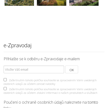
e-Zpravodaj
Přihlašte se k odběru e-Zpravodaje e-mailem
Zaškrtnutím tohoto políčka souhlasíte se zpracováním Vámi uvedených
osobních údajů za účelem cenové nabídky
Zaškrtnutím tohoto políčka souhlasíte se zpracováním Vámi uvedených
osobních údajů za účelem získání informací o našich produktech a službách
Poučení o ochraně osobních údajů naleznete na
tomto